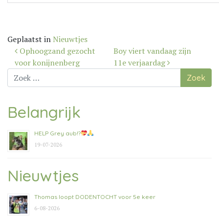
Geplaatst in
Nieuwtjes
Bericht
Ophoogzand gezocht
Boy viert vandaag zijn
navigatie
voor konijnenberg
11e verjaardag
Zoek
naar:
Belangrijk
HELP Grey aub!?
19-07-2026
Nieuwtjes
Thomas loopt DODENTOCHT voor 5e keer
6-08-2026