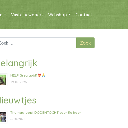
n
Vaste bewoners
Webshop
Contact
ek
ar:
elangrijk
HELP Grey aub!?
19-07-2026
ieuwtjes
Thomas loopt DODENTOCHT voor 5e keer
6-08-2026