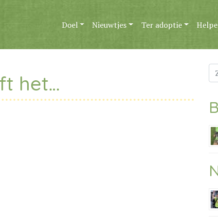
Doel
Nieuwtjes
Ter adoptie
Helpe
Zo
t het…
na
B
N