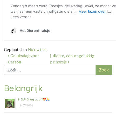
Geplaatst in
Nieuwtjes
Bericht
Geluksdag voor
Juliette, een ongelukkig
navigatie
Gaston!
prinsesje
Zoek
naar:
Belangrijk
HELP Grey aub!?
19-07-2026