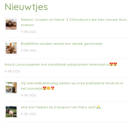
Nieuwtjes
Nelson, Cooper en Marie: 3 Chihuahua’s die een nieuwe thuis
zoeken
9-08-2026
Bob&Mina vonden alvast hun ideale gezinnetje
9-08-2026
Nox & Lumos pakten hun kandidaat adoptanten helemaal in
9-08-2026
Op Wereldkattendag zetten wij onze palliatieve lieverds in
het zonnetje
8-08-2026
Wie kan helpen bij transport van Pako aub?
8-08-2026