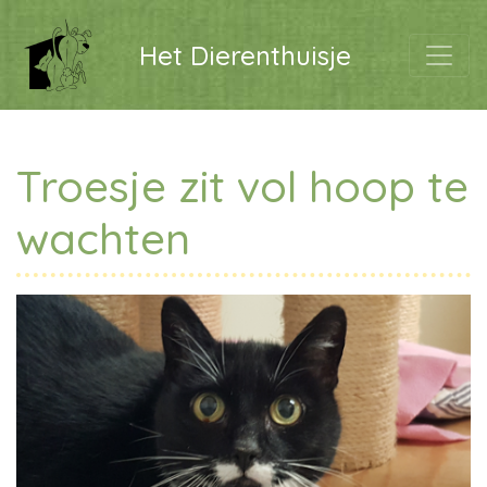
Het Dierenthuisje
Troesje zit vol hoop te
wachten