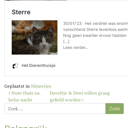
Geplaatst in
Nieuwtjes
Bericht
Nose thuis na
Duveltje & Dewi willen graag
navigatie
helse nacht
geliefd worden
Zoek
naar: