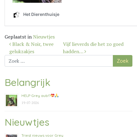
Geplaatst in
Nieuwtjes
Bericht
Black & Noir, twee
Vijf lieverds die het zo goed
navigatie
gelukzakjes
hadden…
Zoek
naar:
Belangrijk
HELP Grey aub!?
19-07-2026
Nieuwtjes
Triest nieuws voor Grey