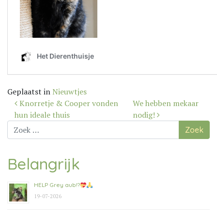
Geplaatst in
Nieuwtjes
Bericht
Knorretje & Cooper vonden
We hebben mekaar
navigatie
hun ideale thuis
nodig!
Zoek
naar:
Belangrijk
HELP Grey aub!?
19-07-2026