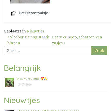
Geplaatst in
Nieuwtjes
Bericht
Sloeber zit nog steeds
Betty & Boop, schatten van
navigatie
binnen
zusjes
Zoek
naar:
Belangrijk
HELP Grey aub!?
19-07-2026
Nieuwtjes
Thomas loopt DODENTOCHT voor 5e keer