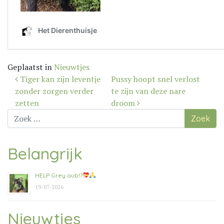
Geplaatst in
Nieuwtjes
Bericht
Tiger kan zijn leventje
Pussy hoopt snel verlost
navigatie
zonder zorgen verder
te zijn van deze nare
zetten
droom
Zoek
naar:
Belangrijk
HELP Grey aub!?
19-07-2026
Nieuwtjes