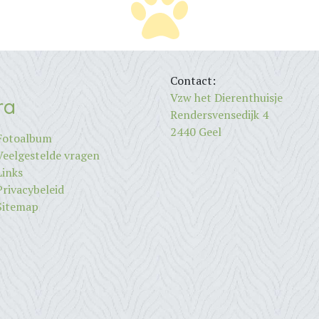
Contact:
Vzw het Dierenthuisje
ra
Rendersvensedijk 4
2440 Geel
Fotoalbum
Veelgestelde vragen
Links
Privacybeleid
Sitemap