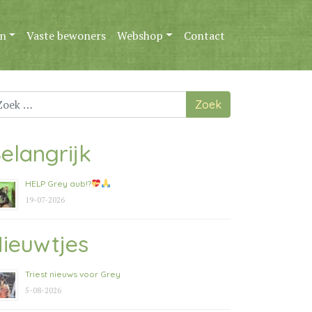
n
Vaste bewoners
Webshop
Contact
ek
ar:
elangrijk
HELP Grey aub!?
19-07-2026
ieuwtjes
Triest nieuws voor Grey
5-08-2026