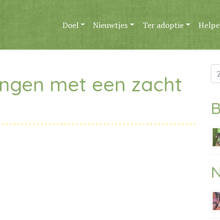
Doel
Nieuwtjes
Ter adoptie
Helpe
Zo
jongen met een zacht
na
B
N