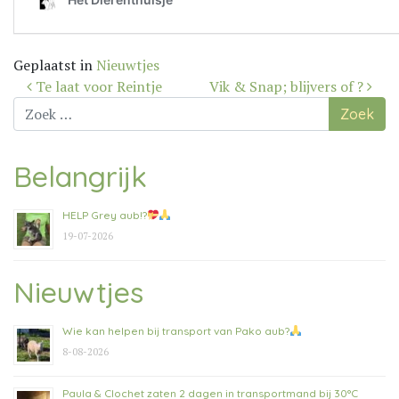
Geplaatst in
Nieuwtjes
Bericht
Te laat voor Reintje
Vik & Snap; blijvers of ?
navigatie
Zoek
naar:
Belangrijk
HELP Grey aub!?
19-07-2026
Nieuwtjes
Wie kan helpen bij transport van Pako aub?
8-08-2026
Paula & Clochet zaten 2 dagen in transportmand bij 30°C