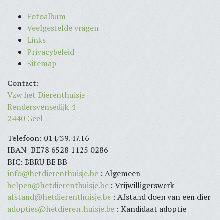
Fotoalbum
Veelgestelde vragen
Links
Privacybeleid
Sitemap
Contact:
Vzw het Dierenthuisje
Rendersvensedijk 4
2440 Geel
Telefoon: 014/39.47.16
IBAN: BE78 6528 1125 0286
BIC: BBRU BE BB
info@hetdierenthuisje.be
: Algemeen
helpen@hetdierenthuisje.be
: Vrijwilligerswerk
afstand@hetdierenthuisje.be
: Afstand doen van een dier
adopties@hetdierenthuisje.be
: Kandidaat adoptie