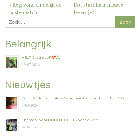
Bericht
Regi vond eindelijk de
Dot start haar nieuwe
navigatie
juiste match
leventje
Zoek
naar:
Belangrijk
HELP Grey aub!?
19-07-2026
Nieuwtjes
Paula & Clochet zaten 2 dagen in transportmand bij 30°C
7-08-2026
Thomas loopt DODENTOCHT voor 5e keer
6-08-2026