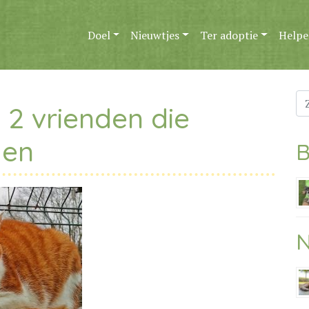
Doel
Nieuwtjes
Ter adoptie
Helpe
Zo
 2 vrienden die
na
den
B
N