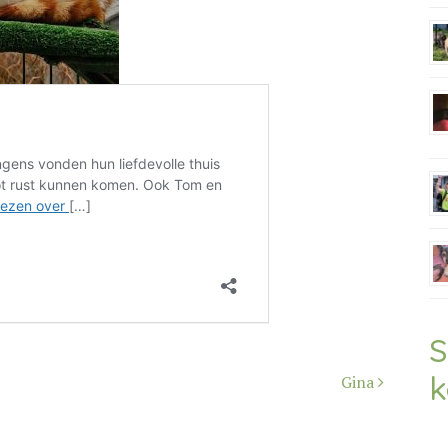
S
k
Gina