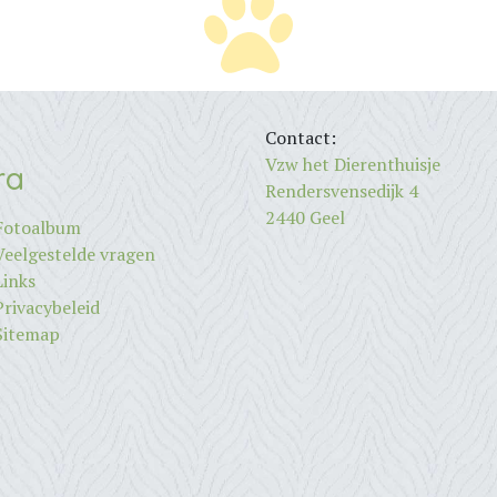
Contact:
Vzw het Dierenthuisje
ra
Rendersvensedijk 4
2440 Geel
Fotoalbum
Veelgestelde vragen
Links
Privacybeleid
Sitemap