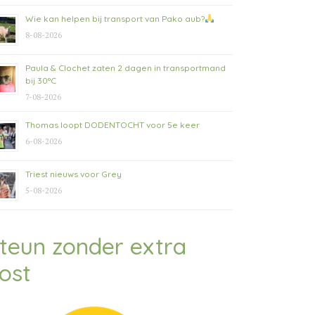
Wie kan helpen bij transport van Pako aub?
8-08-2026
Paula & Clochet zaten 2 dagen in transportmand
bij 30°C
7-08-2026
Thomas loopt DODENTOCHT voor 5e keer
6-08-2026
Triest nieuws voor Grey
5-08-2026
teun zonder extra
ost