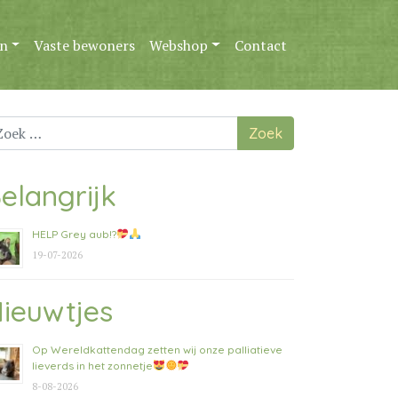
n
Vaste bewoners
Webshop
Contact
ek
ar:
elangrijk
HELP Grey aub!?
19-07-2026
ieuwtjes
Op Wereldkattendag zetten wij onze palliatieve
lieverds in het zonnetje
8-08-2026