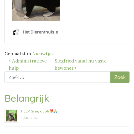
Geplaatst in
Nieuwtjes
Bericht
Administratieve
Siegfried vanaf nu vaste
navigatie
hulp
bewoner
Zoek
naar:
Belangrijk
HELP Grey aub!?
19-07-2026