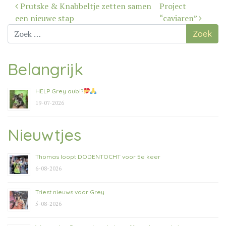
Bericht
Prutske & Knabbeltje zetten samen
Project
navigatie
een nieuwe stap
“caviaren”
Zoek
naar:
Belangrijk
HELP Grey aub!?
19-07-2026
Nieuwtjes
Thomas loopt DODENTOCHT voor 5e keer
6-08-2026
Triest nieuws voor Grey
5-08-2026