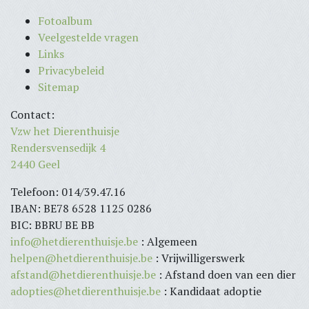
Fotoalbum
Veelgestelde vragen
Links
Privacybeleid
Sitemap
Contact:
Vzw het Dierenthuisje
Rendersvensedijk 4
2440 Geel
Telefoon: 014/39.47.16
IBAN: BE78 6528 1125 0286
BIC: BBRU BE BB
info@hetdierenthuisje.be
: Algemeen
helpen@hetdierenthuisje.be
: Vrijwilligerswerk
afstand@hetdierenthuisje.be
: Afstand doen van een dier
adopties@hetdierenthuisje.be
: Kandidaat adoptie