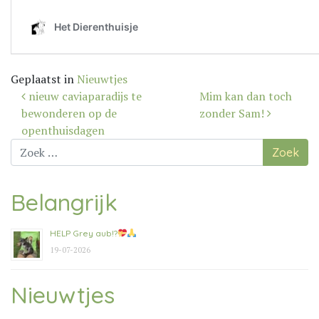
Geplaatst in
Nieuwtjes
Bericht
nieuw caviaparadijs te
Mim kan dan toch
navigatie
bewonderen op de
zonder Sam!
openthuisdagen
Zoek
naar:
Belangrijk
HELP Grey aub!?
19-07-2026
Nieuwtjes