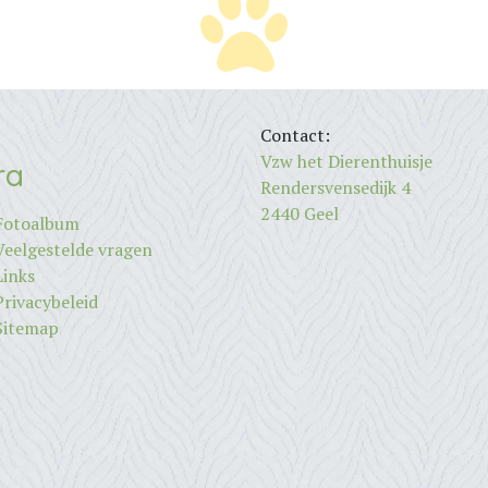
Contact:
Vzw het Dierenthuisje
ra
Rendersvensedijk 4
2440 Geel
Fotoalbum
Veelgestelde vragen
Links
Privacybeleid
Sitemap