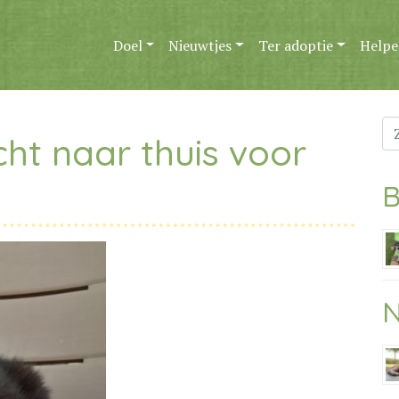
Doel
Nieuwtjes
Ter adoptie
Helpe
Zo
ht naar thuis voor
na
B
N