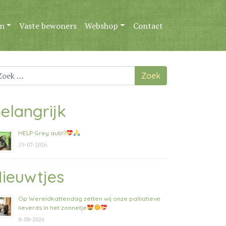
n
Vaste bewoners
Webshop
Contact
ek
ar:
elangrijk
HELP Grey aub!?
19-07-2026
ieuwtjes
Op Wereldkattendag zetten wij onze palliatieve
lieverds in het zonnetje
8-08-2026