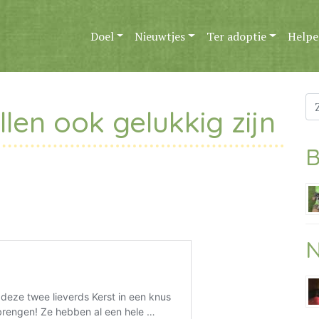
Doel
Nieuwtjes
Ter adoptie
Helpe
Zo
len ook gelukkig zijn
na
B
N