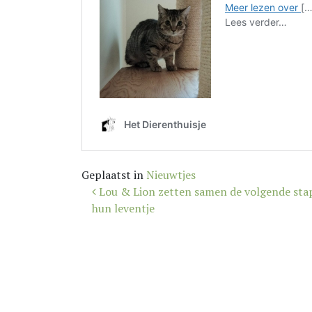
Geplaatst in
Nieuwtjes
Bericht
Lou & Lion zetten samen de volgende stap
navigatie
hun leventje