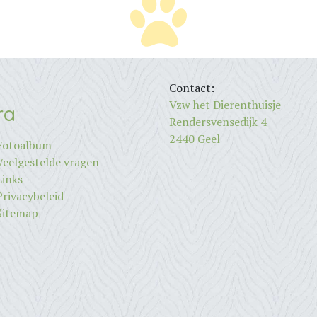
Contact:
Vzw het Dierenthuisje
ra
Rendersvensedijk 4
2440 Geel
Fotoalbum
Veelgestelde vragen
Links
Privacybeleid
Sitemap