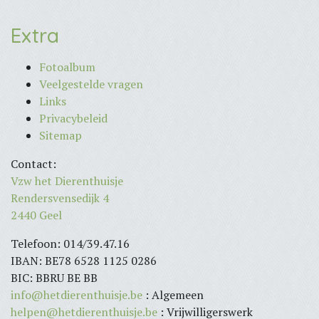
Extra
Fotoalbum
Veelgestelde vragen
Links
Privacybeleid
Sitemap
Contact:
Vzw het Dierenthuisje
Rendersvensedijk 4
2440 Geel
Telefoon: 014/39.47.16
IBAN: BE78 6528 1125 0286
BIC: BBRU BE BB
info@hetdierenthuisje.be
: Algemeen
helpen@hetdierenthuisje.be
: Vrijwilligerswerk