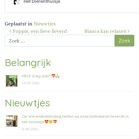
Geplaatst in
Nieuwtjes
Bericht
Poppie, een lieve lieverd
Bianca kan relaxen
navigatie
Zoek
naar:
Belangrijk
HELP Grey aub!?
19-07-2026
Nieuwtjes
Op Wereldkattendag zetten wij onze palliatieve lieverds in
het zonnetje
8-08-2026