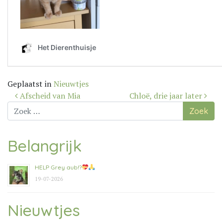
Geplaatst in
Nieuwtjes
Bericht
Afscheid van Mia
Chloë, drie jaar later
navigatie
Zoek
naar:
Belangrijk
HELP Grey aub!?
19-07-2026
Nieuwtjes