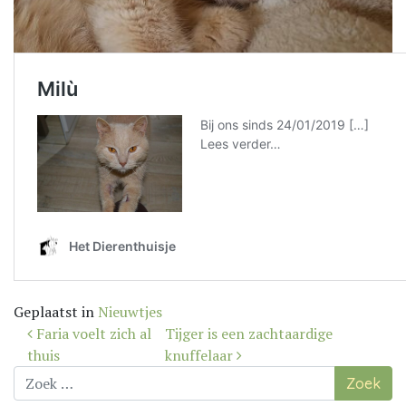
Geplaatst in
Nieuwtjes
Bericht
Faria voelt zich al
Tijger is een zachtaardige
navigatie
thuis
knuffelaar
Zoek
naar: