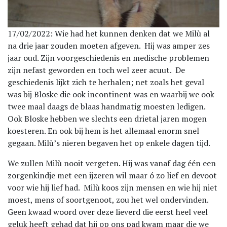
17/02/2022: Wie had het kunnen denken dat we Milù al
na drie jaar zouden moeten afgeven. Hij was amper zes
jaar oud. Zijn voorgeschiedenis en medische problemen
zijn nefast geworden en toch wel zeer acuut. De
geschiedenis lijkt zich te herhalen; net zoals het geval
was bij Bloske die ook incontinent was en waarbij we ook
twee maal daags de blaas handmatig moesten ledigen.
Ook Bloske hebben we slechts een drietal jaren mogen
koesteren. En ook bij hem is het allemaal enorm snel
gegaan. Milù’s nieren begaven het op enkele dagen tijd.
We zullen Milù nooit vergeten. Hij was vanaf dag één een
zorgenkindje met een ijzeren wil maar ó zo lief en devoot
voor wie hij lief had. Milù koos zijn mensen en wie hij niet
moest, mens of soortgenoot, zou het wel ondervinden.
Geen kwaad woord over deze lieverd die eerst heel veel
geluk heeft gehad dat hij op ons pad kwam maar die we