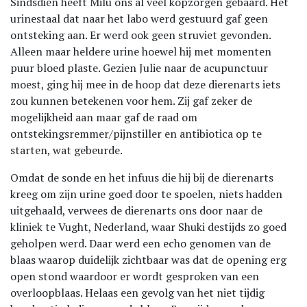
Sindsdien heeft Milù ons al veel kopzorgen gebaard. Het
urinestaal dat naar het labo werd gestuurd gaf geen
ontsteking aan. Er werd ook geen struviet gevonden.
Alleen maar heldere urine hoewel hij met momenten
puur bloed plaste. Gezien Julie naar de acupunctuur
moest, ging hij mee in de hoop dat deze dierenarts iets
zou kunnen betekenen voor hem. Zij gaf zeker de
mogelijkheid aan maar gaf de raad om
ontstekingsremmer/pijnstiller en antibiotica op te
starten, wat gebeurde.
Omdat de sonde en het infuus die hij bij de dierenarts
kreeg om zijn urine goed door te spoelen, niets hadden
uitgehaald, verwees de dierenarts ons door naar de
kliniek te Vught, Nederland, waar Shuki destijds zo goed
geholpen werd. Daar werd een echo genomen van de
blaas waarop duidelijk zichtbaar was dat de opening erg
open stond waardoor er wordt gesproken van een
overloopblaas. Helaas een gevolg van het niet tijdig