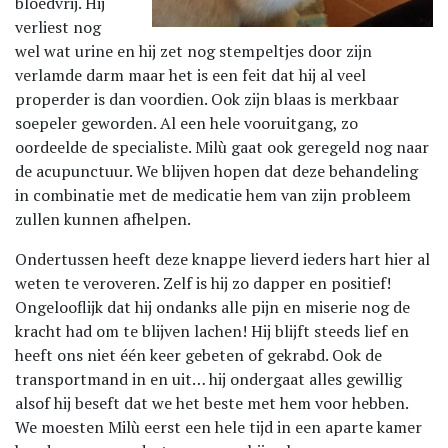
bloedvrij. Hij
verliest nog
wel wat urine en hij zet nog stempeltjes door zijn
verlamde darm maar het is een feit dat hij al veel
properder is dan voordien. Ook zijn blaas is merkbaar
soepeler geworden. Al een hele vooruitgang, zo
oordeelde de specialiste. Milù gaat ook geregeld nog naar
de acupunctuur. We blijven hopen dat deze behandeling
in combinatie met de medicatie hem van zijn probleem
zullen kunnen afhelpen.
Ondertussen heeft deze knappe lieverd ieders hart hier al
weten te veroveren. Zelf is hij zo dapper en positief!
Ongelooflijk dat hij ondanks alle pijn en miserie nog de
kracht had om te blijven lachen! Hij blijft steeds lief en
heeft ons niet één keer gebeten of gekrabd. Ook de
transportmand in en uit… hij ondergaat alles gewillig
alsof hij beseft dat we het beste met hem voor hebben.
We moesten Milù eerst een hele tijd in een aparte kamer