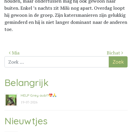
houden, maar ondertussen mag hij ook gewoon naar
buiten. Enkel ’s nachts zit Milù nog apart. Overdag loopt
hij gewoon in de groep. Zijn katersmanieren zijn gelukkig
geminderd en hij is niet langer dominant naar de anderen
toe.
Bericht
Mia
Bichat
navigatie
Zoek
naar:
Belangrijk
HELP Grey aub!?
19-07-2026
Nieuwtjes