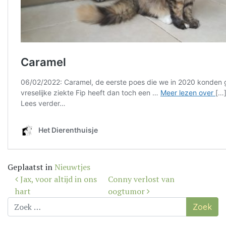
Geplaatst in
Nieuwtjes
Bericht
Jax, voor altijd in ons
Conny verlost van
navigatie
hart
oogtumor
Zoek
naar: