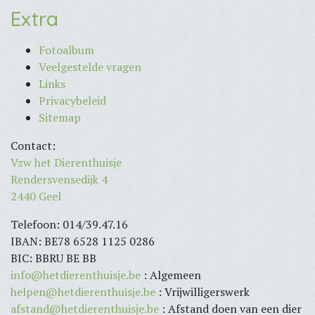
Extra
Fotoalbum
Veelgestelde vragen
Links
Privacybeleid
Sitemap
Contact:
Vzw het Dierenthuisje
Rendersvensedijk 4
2440 Geel
Telefoon: 014/39.47.16
IBAN: BE78 6528 1125 0286
BIC: BBRU BE BB
info@hetdierenthuisje.be
: Algemeen
helpen@hetdierenthuisje.be
: Vrijwilligerswerk
afstand@hetdierenthuisje.be
: Afstand doen van een dier