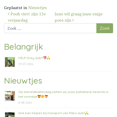
Geplaatst in
Nieuwtjes
Bericht
Pooh viert zijn 13e
June wil graag jouw enige
navigatie
verjaardag
poes zijn
Zoek
naar:
Belangrijk
HELP Grey aub!?
19-07-2026
Nieuwtjes
Op Wereldkattendag zetten wij onze palliatieve lieverds in
het zonnetje
8-08-2026
Wie kan helpen bij transport van Pako aub?