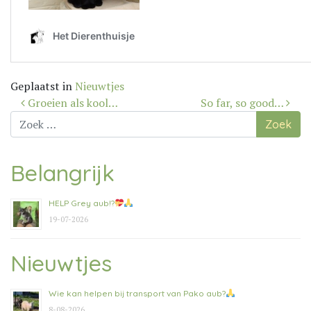
Geplaatst in
Nieuwtjes
Bericht
Groeien als kool…
So far, so good…
navigatie
Zoek
naar:
Belangrijk
HELP Grey aub!?
19-07-2026
Nieuwtjes
Wie kan helpen bij transport van Pako aub?
8-08-2026