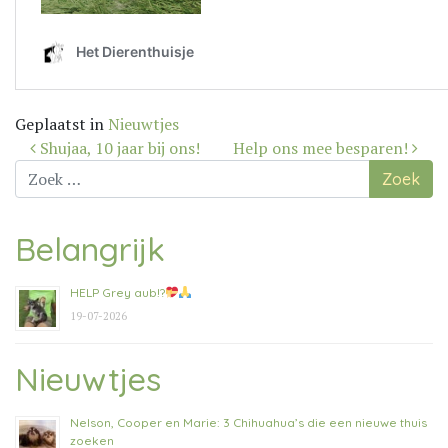
Geplaatst in
Nieuwtjes
Bericht
Shujaa, 10 jaar bij ons!
Help ons mee besparen!
navigatie
Zoek
naar:
Belangrijk
HELP Grey aub!?
19-07-2026
Nieuwtjes
Nelson, Cooper en Marie: 3 Chihuahua’s die een nieuwe thuis
zoeken