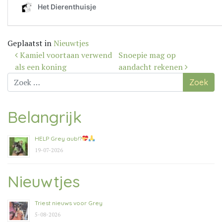
Geplaatst in
Nieuwtjes
Bericht
Kamiel voortaan verwend
Snoepie mag op
navigatie
als een koning
aandacht rekenen
Zoek
naar:
Belangrijk
HELP Grey aub!?
19-07-2026
Nieuwtjes
Triest nieuws voor Grey
5-08-2026