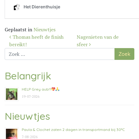
Geplaatst in
Nieuwtjes
Bericht
Thomas heeft de finish
Nagenieten van de
navigatie
bereikt!
sfeer
Zoek
naar:
Belangrijk
HELP Grey aub!?
19-07-2026
Nieuwtjes
Paula & Clochet zaten 2 dagen in transportmand bij 30°C
7-08-2026