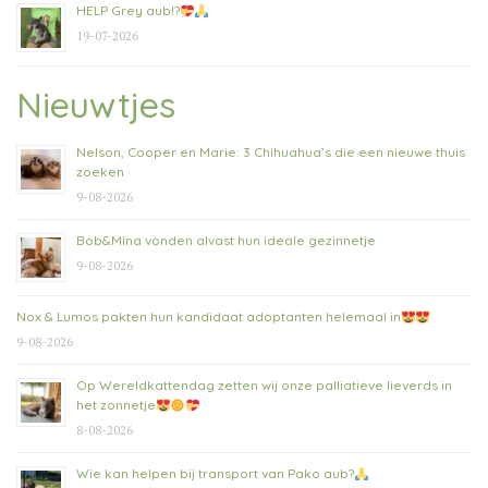
HELP Grey aub!?
19-07-2026
Nieuwtjes
Nelson, Cooper en Marie: 3 Chihuahua’s die een nieuwe thuis
zoeken
9-08-2026
Bob&Mina vonden alvast hun ideale gezinnetje
9-08-2026
Nox & Lumos pakten hun kandidaat adoptanten helemaal in
9-08-2026
Op Wereldkattendag zetten wij onze palliatieve lieverds in
het zonnetje
8-08-2026
Wie kan helpen bij transport van Pako aub?