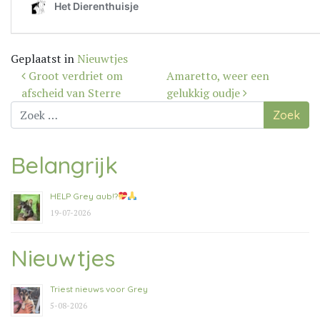
Geplaatst in
Nieuwtjes
Bericht
Groot verdriet om
Amaretto, weer een
navigatie
afscheid van Sterre
gelukkig oudje
Zoek
naar:
Belangrijk
HELP Grey aub!?
19-07-2026
Nieuwtjes
Triest nieuws voor Grey
5-08-2026