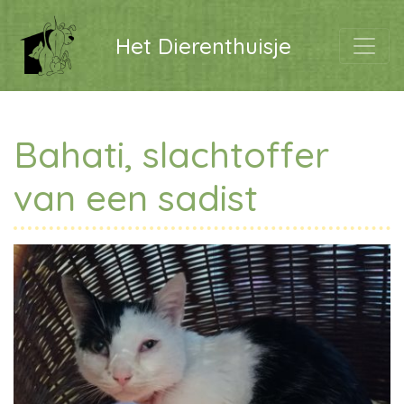
Het Dierenthuisje
Bahati, slachtoffer
van een sadist