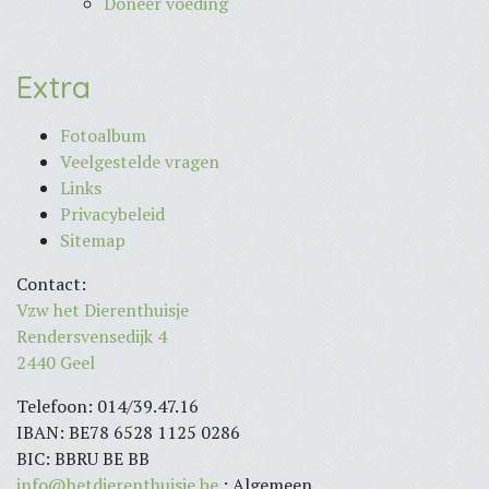
Doneer voeding
Extra
Fotoalbum
Veelgestelde vragen
Links
Privacybeleid
Sitemap
Contact:
Vzw het Dierenthuisje
Rendersvensedijk 4
2440 Geel
Telefoon: 014/39.47.16
IBAN: BE78 6528 1125 0286
BIC: BBRU BE BB
info@hetdierenthuisje.be
: Algemeen