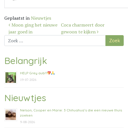
Geplaatst in
Nieuwtjes
Bericht
Moon ging het nieuwe
Coca charmeert door
navigatie
jaar goed in
gewoon te kijken
Zoek
naar:
Belangrijk
HELP Grey aub!?
19-07-2026
Nieuwtjes
Nelson, Cooper en Marie: 3 Chihuahua’s die een nieuwe thuis
zoeken
9-08-2026