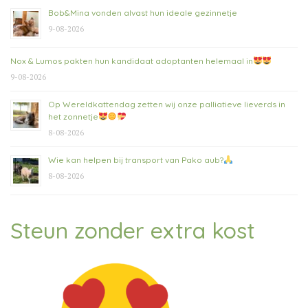
Bob&Mina vonden alvast hun ideale gezinnetje
9-08-2026
Nox & Lumos pakten hun kandidaat adoptanten helemaal in
9-08-2026
Op Wereldkattendag zetten wij onze palliatieve lieverds in
het zonnetje
8-08-2026
Wie kan helpen bij transport van Pako aub?
8-08-2026
Steun zonder extra kost