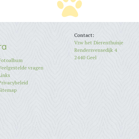
Contact:
Vzw het Dierenthuisje
ra
Rendersvensedijk 4
2440 Geel
Fotoalbum
Veelgestelde vragen
Links
Privacybeleid
Sitemap