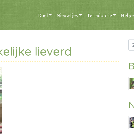
Doel
Nieuwtjes
Ter adoptie
Helpe
Zo
lijke lieverd
na
B
N