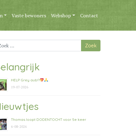
n
Vaste bewoners
Webshop
Contact
ek
ar:
elangrijk
HELP Grey aub!?
19-07-2026
ieuwtjes
Thomas loopt DODENTOCHT voor 5e keer
6-08-2026