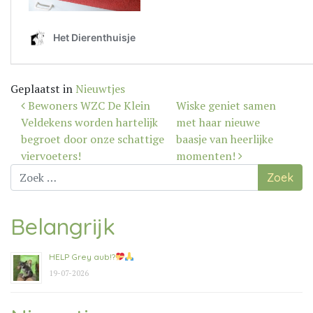
Geplaatst in
Nieuwtjes
Bericht
Bewoners WZC De Klein
Wiske geniet samen
navigatie
Veldekens worden hartelijk
met haar nieuwe
begroet door onze schattige
baasje van heerlijke
viervoeters!
momenten!
Zoek
naar:
Belangrijk
HELP Grey aub!?
19-07-2026