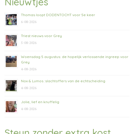
Nieuwtjes
Thomas loopt DODENTOCHT voor 5e keer
6-08-2026
Triest nieuws voor Grey
5-08-2026
Woensdag 5 augustus: de hopelijk verlossende ingreep voor
Grey
4-08-2026
Nox & Lumos :slachtoffers van de echtscheiding
4-08-2026
Jolie, lief en knuffelig
4-08-2026
Steun zonder extra kost