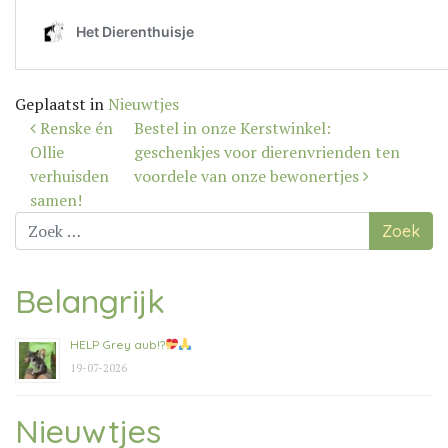
Geplaatst in
Nieuwtjes
Bericht
Renske én
Bestel in onze Kerstwinkel:
navigatie
Ollie
geschenkjes voor dierenvrienden ten
verhuisden
voordele van onze bewonertjes
samen!
Zoek
naar:
Belangrijk
HELP Grey aub!?
19-07-2026
Nieuwtjes