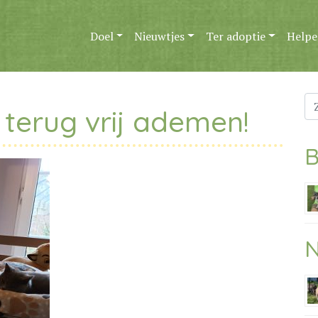
Doel
Nieuwtjes
Ter adoptie
Helpe
Zo
 terug vrij ademen!
na
B
N