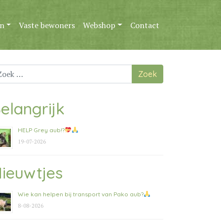
n
Vaste bewoners
Webshop
Contact
ek
ar:
elangrijk
HELP Grey aub!?
19-07-2026
ieuwtjes
Wie kan helpen bij transport van Pako aub?
8-08-2026