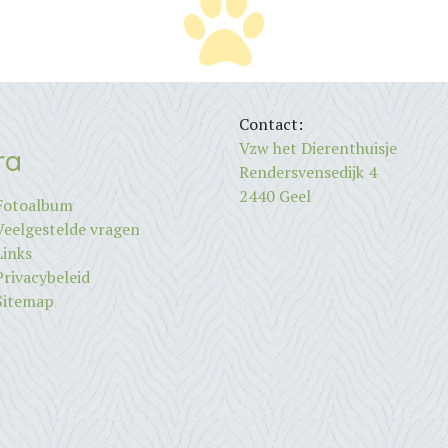
Contact:
Vzw het Dierenthuisje
ra
Rendersvensedijk 4
2440 Geel
Fotoalbum
Veelgestelde vragen
Links
Privacybeleid
Sitemap