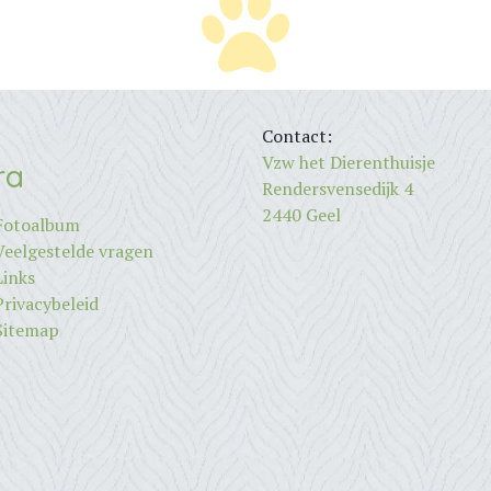
Contact:
Vzw het Dierenthuisje
ra
Rendersvensedijk 4
2440 Geel
Fotoalbum
Veelgestelde vragen
Links
Privacybeleid
Sitemap