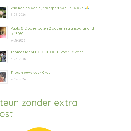
Wie kan helpen bij transport van Pako aub?
8-08-2026
Paula & Clochet zaten 2 dagen in transportmand
bij 30°C
7-08-2026
Thomas loopt DODENTOCHT voor 5e keer
6-08-2026
Triest nieuws voor Grey
5-08-2026
teun zonder extra
ost