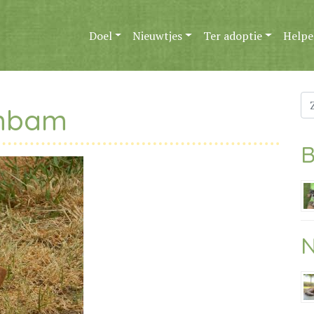
Doel
Nieuwtjes
Ter adoptie
Helpe
Zo
ambam
na
B
N