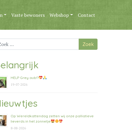
n
Vaste bewoners
Webshop
Contact
ek
ar:
elangrijk
HELP Grey aub!?
19-07-2026
ieuwtjes
Op Wereldkattendag zetten wij onze palliatieve
lieverds in het zonnetje
8-08-2026