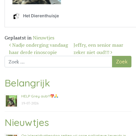
Geplaatst in
Nieuwtjes
Bericht
Nadje onderging vandaag
Jeffry, een senior maar
navigatie
haar derde rinoscopie
zeker niet oud!!!
Zoek
naar:
Belangrijk
HELP Grey aub!?
19-07-2026
Nieuwtjes
Op Wereldkattendag zetten wij onze palliatieve lieverds in