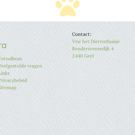
Contact:
Vzw het Dierenthuisje
ra
Rendersvensedijk 4
2440 Geel
Fotoalbum
Veelgestelde vragen
Links
Privacybeleid
Sitemap