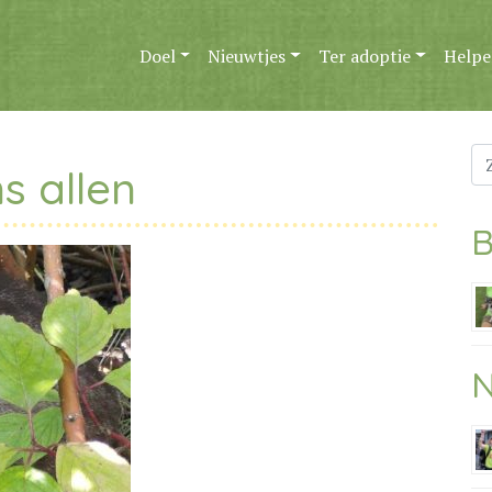
Doel
Nieuwtjes
Ter adoptie
Helpe
Zo
s allen
na
B
N