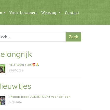
n
Vaste bewoners
Webshop
Contact
ek
ar:
elangrijk
HELP Grey aub!?
19-07-2026
ieuwtjes
Thomas loopt DODENTOCHT voor 5e keer
6-08-2026