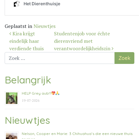
Geplaatst in
Nieuwtjes
Bericht
Kira krijgt
Studentenjob voor échte
navigatie
eindelijk haar
dierenvriend met
verdiende thuis
verantwoordelijkheidszin
Zoek
naar:
Belangrijk
HELP Grey aub!?
19-07-2026
Nieuwtjes
Nelson, Cooper en Marie: 3 Chihuahua’s die een nieuwe thuis