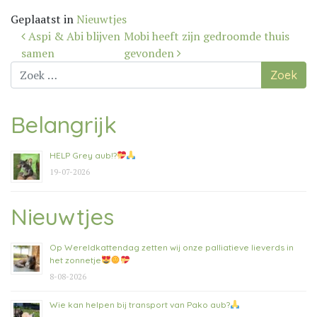
Geplaatst in
Nieuwtjes
Bericht
Aspi & Abi blijven
Mobi heeft zijn gedroomde thuis
navigatie
samen
gevonden
Zoek
naar:
Belangrijk
HELP Grey aub!?
19-07-2026
Nieuwtjes
Op Wereldkattendag zetten wij onze palliatieve lieverds in
het zonnetje
8-08-2026
Wie kan helpen bij transport van Pako aub?