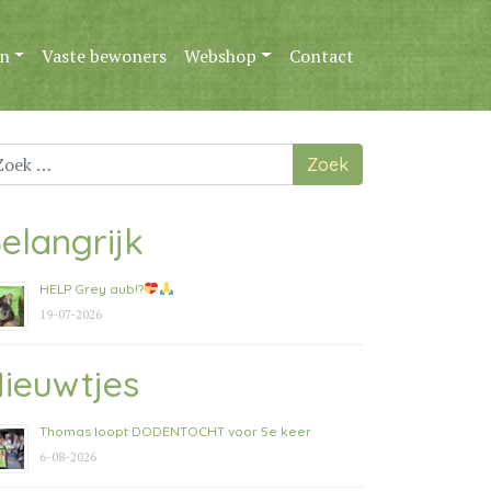
n
Vaste bewoners
Webshop
Contact
ek
ar:
elangrijk
HELP Grey aub!?
19-07-2026
ieuwtjes
Thomas loopt DODENTOCHT voor 5e keer
6-08-2026