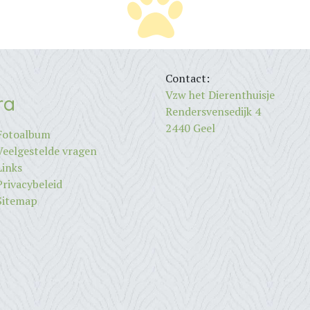
Contact:
Vzw het Dierenthuisje
ra
Rendersvensedijk 4
2440 Geel
Fotoalbum
Veelgestelde vragen
Links
Privacybeleid
Sitemap