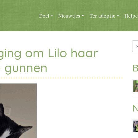
Doel
Nieuwtjes
Ter adoptie
Helpe
Zo
ing om Lilo haar
na
e gunnen
B
N