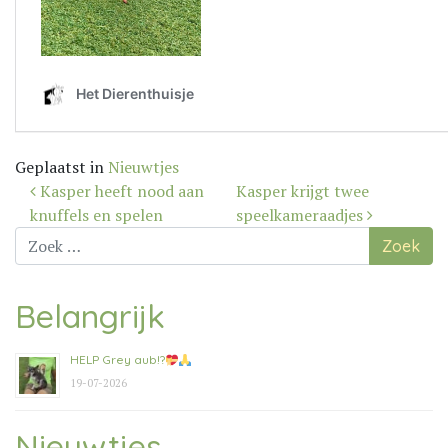
Geplaatst in
Nieuwtjes
Bericht
Kasper heeft nood aan
Kasper krijgt twee
navigatie
knuffels en spelen
speelkameraadjes
Zoek
naar:
Belangrijk
HELP Grey aub!?
19-07-2026
Nieuwtjes