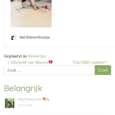
Geplaatst in
Nieuwtjes
Bericht
Afscheid van Minoes
Trio blijft samen!
navigatie
Zoek
naar:
Belangrijk
HELP Grey aub!?
19-07-2026