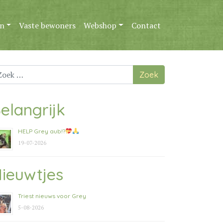
n
Vaste bewoners
Webshop
Contact
ek
ar:
elangrijk
HELP Grey aub!?
19-07-2026
ieuwtjes
Triest nieuws voor Grey
5-08-2026