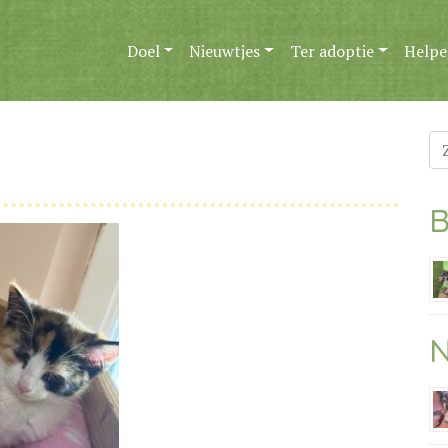
Doel
Nieuwtjes
Ter adoptie
Helpe
Zo
na
B
N