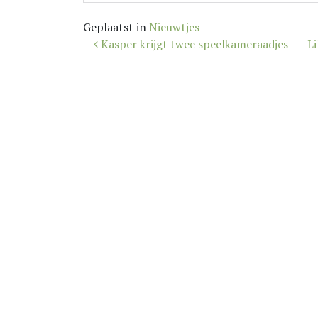
Geplaatst in
Nieuwtjes
Bericht
Kasper krijgt twee speelkameraadjes
Li
navigatie