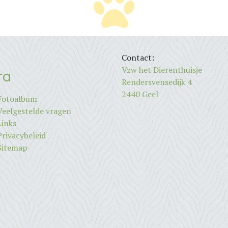
Contact:
Vzw het Dierenthuisje
ra
Rendersvensedijk 4
2440 Geel
Fotoalbum
Veelgestelde vragen
Links
Privacybeleid
Sitemap