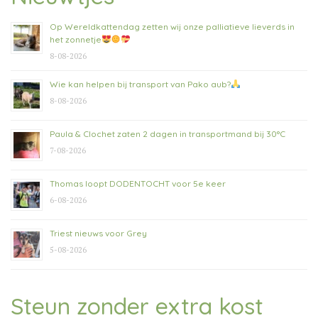
Op Wereldkattendag zetten wij onze palliatieve lieverds in
het zonnetje
8-08-2026
Wie kan helpen bij transport van Pako aub?
8-08-2026
Paula & Clochet zaten 2 dagen in transportmand bij 30°C
7-08-2026
Thomas loopt DODENTOCHT voor 5e keer
6-08-2026
Triest nieuws voor Grey
5-08-2026
Steun zonder extra kost