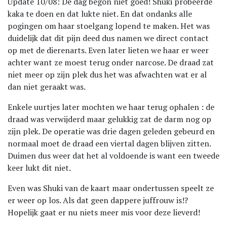
Update 10/08: De dag begon niet goed! Shuki probeerde
kaka te doen en dat lukte niet. En dat ondanks alle
pogingen om haar stoelgang lopend te maken. Het was
duidelijk dat dit pijn deed dus namen we direct contact
op met de dierenarts. Even later lieten we haar er weer
achter want ze moest terug onder narcose. De draad zat
niet meer op zijn plek dus het was afwachten wat er al
dan niet geraakt was.
Enkele uurtjes later mochten we haar terug ophalen : de
draad was verwijderd maar gelukkig zat de darm nog op
zijn plek. De operatie was drie dagen geleden gebeurd en
normaal moet de draad een viertal dagen blijven zitten.
Duimen dus weer dat het al voldoende is want een tweede
keer lukt dit niet.
Even was Shuki van de kaart maar ondertussen speelt ze
er weer op los. Als dat geen dappere juffrouw is!?
Hopelijk gaat er nu niets meer mis voor deze lieverd!