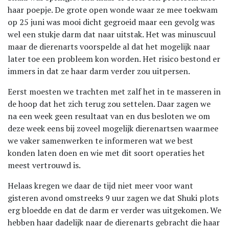
haar poepje. De grote open wonde waar ze mee toekwam
op 25 juni was mooi dicht gegroeid maar een gevolg was
wel een stukje darm dat naar uitstak. Het was minuscuul
maar de dierenarts voorspelde al dat het mogelijk naar
later toe een probleem kon worden. Het risico bestond er
immers in dat ze haar darm verder zou uitpersen.
Eerst moesten we trachten met zalf het in te masseren in
de hoop dat het zich terug zou settelen. Daar zagen we
na een week geen resultaat van en dus besloten we om
deze week eens bij zoveel mogelijk dierenartsen waarmee
we vaker samenwerken te informeren wat we best
konden laten doen en wie met dit soort operaties het
meest vertrouwd is.
Helaas kregen we daar de tijd niet meer voor want
gisteren avond omstreeks 9 uur zagen we dat Shuki plots
erg bloedde en dat de darm er verder was uitgekomen. We
hebben haar dadelijk naar de dierenarts gebracht die haar