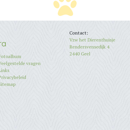
Contact:
Vzw het Dierenthuisje
ra
Rendersvensedijk 4
2440 Geel
Fotoalbum
Veelgestelde vragen
Links
Privacybeleid
Sitemap