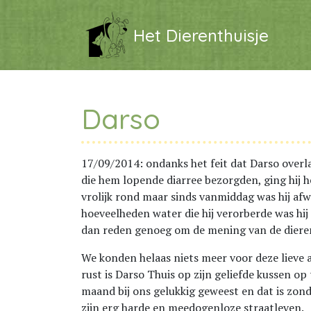
Het Dierenthuisje
Darso
17/09/2014: ondanks het feit dat Darso ove
die hem lopende diarree bezorgden, ging hij he
vrolijk rond maar sinds vanmiddag was hij afw
hoeveelheden water die hij verorberde was hi
dan reden genoeg om de mening van de dieren
We konden helaas niets meer voor deze lieve a
rust is Darso Thuis op zijn geliefde kussen op
maand bij ons gelukkig geweest en dat is zon
zijn erg harde en meedogenloze straatleven.