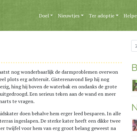
Doel
Nieuwtjes
Ter adoptie
Helpe
Zo
na
B
rlaatst nog wonderbaarlijk de darmproblemen overwon
el plots erg achteruit. Gisterenavond liep hij nog
ezig, hing hij boven de waterbak en ondanks de grote
j uitgedroogd. Een serieus teken aan de wand en meer
arts te vragen.
N
idskater doen behalve hem erger leed besparen. In alle
 terras ingeslapen. De sterke kater heeft een dikke twee
der twijfel voor hem van erg groot belang geweest na