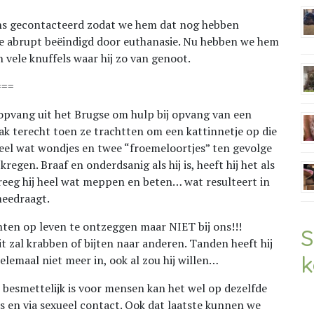
ons gecontacteerd zodat we hem dat nog hebben
je abrupt beëindigd door euthanasie. Nu hebben we hem
vele knuffels waar hij zo van genoot.
===
-opvang uit het Brugse om hulp bij opvang van een
ak terecht toen ze trachtten om een kattinnetje op die
heel wat wondjes en twee “froemeloortjes” ten gevolge
egen. Braaf en onderdsanig als hij is, heeft hij het als
reeg hij heel wat meppen en beten… wat resulteert in
meedraagt.
ten op leven te ontzeggen maar NIET bij ons!!!
S
it zal krabben of bijten naar anderen. Tanden heeft hij
k
helemaal niet meer in, ook al zou hij willen…
 besmettelijk is voor mensen kan het wel op dezelfde
 en via sexueel contact. Ook dat laatste kunnen we