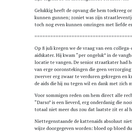
Gelukkig heeft de opvang die hem toekreeg 
kunnen gunnen; zoniet was zijn straatlevent
toch nog even kunnen omringen met liefde en 
====================================
Op 8 juli kregen we de vraag van een collega
aidskater. Hij kwam “per ongeluk” in de vangb
locatie te vangen. De senior straatkater had 
van erge ooronstekingen die geen verzorging kr
zwerver erg zwaar te verduren gekregen en k
de aids die hij nu tegen wil en dank met zich 
Voor sommigen reden om hem direct alle rech
“Darso” is een lieverd, erg onderdanig die noo
totaal niet meer dus zou dat laatste zit er al 
Niettegenstaande de kattenaids absoluut niet
wijze doorgegeven worden: bloed op bloed dus