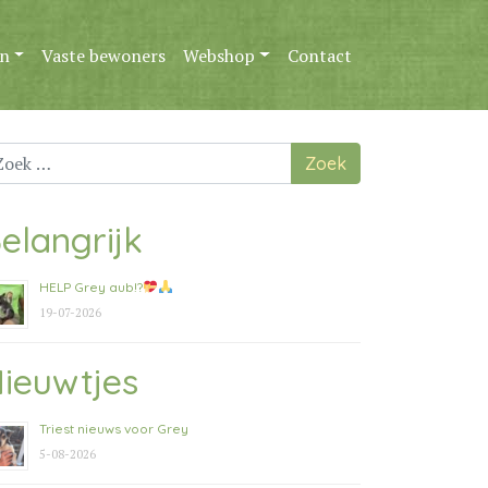
n
Vaste bewoners
Webshop
Contact
ek
ar:
elangrijk
HELP Grey aub!?
19-07-2026
ieuwtjes
Triest nieuws voor Grey
5-08-2026