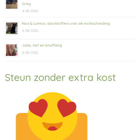
Grey
4-08-2026
Nox & Lumos :slachtoffers van de echtscheiding
4-08-2026
Jolie, lief en knuffelig
4-08-2026
Steun zonder extra kost