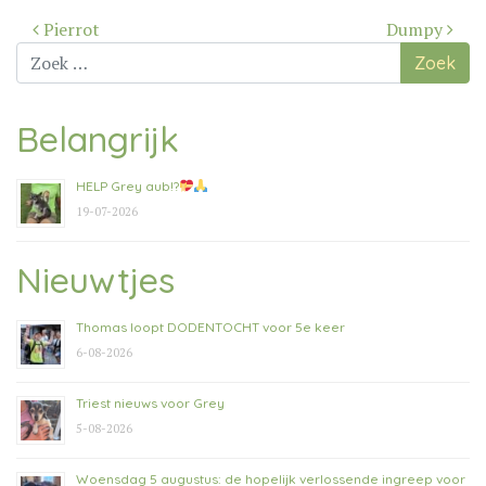
Bericht
Pierrot
Dumpy
navigatie
Zoek
naar:
Belangrijk
HELP Grey aub!?
19-07-2026
Nieuwtjes
Thomas loopt DODENTOCHT voor 5e keer
6-08-2026
Triest nieuws voor Grey
5-08-2026
Woensdag 5 augustus: de hopelijk verlossende ingreep voor