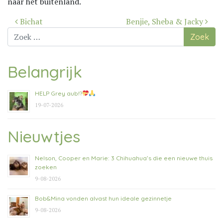
naar het buitenland.
Bericht
Bichat
Benjie, Sheba & Jacky
navigatie
Zoek
naar:
Belangrijk
HELP Grey aub!?
19-07-2026
Nieuwtjes
Nelson, Cooper en Marie: 3 Chihuahua’s die een nieuwe thuis
zoeken
9-08-2026
Bob&Mina vonden alvast hun ideale gezinnetje
9-08-2026