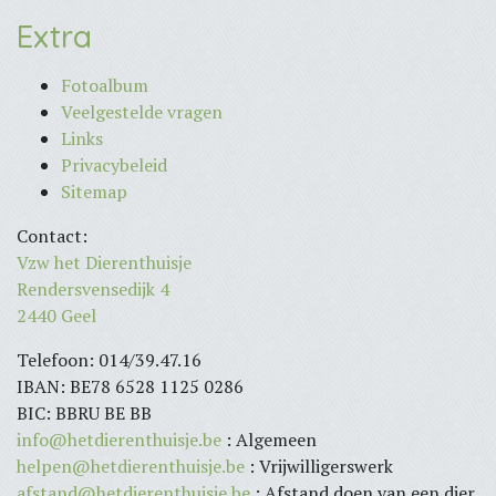
Extra
Fotoalbum
Veelgestelde vragen
Links
Privacybeleid
Sitemap
Contact:
Vzw het Dierenthuisje
Rendersvensedijk 4
2440 Geel
Telefoon: 014/39.47.16
IBAN: BE78 6528 1125 0286
BIC: BBRU BE BB
info@hetdierenthuisje.be
: Algemeen
helpen@hetdierenthuisje.be
: Vrijwilligerswerk
afstand@hetdierenthuisje.be
: Afstand doen van een dier