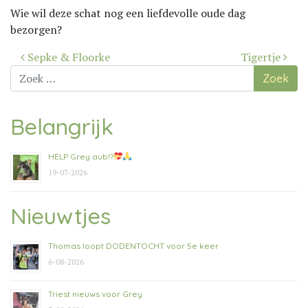
Wie wil deze schat nog een liefdevolle oude dag
bezorgen?
Bericht
Sepke & Floorke
Tigertje
navigatie
Zoek
naar:
Belangrijk
HELP Grey aub!?
19-07-2026
Nieuwtjes
Thomas loopt DODENTOCHT voor 5e keer
6-08-2026
Triest nieuws voor Grey