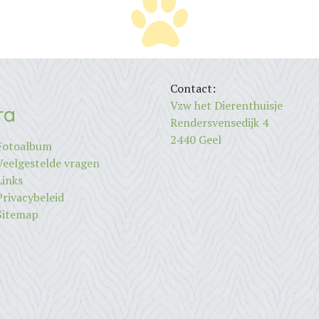
Contact:
Vzw het Dierenthuisje
ra
Rendersvensedijk 4
2440 Geel
Fotoalbum
Veelgestelde vragen
Links
Privacybeleid
Sitemap