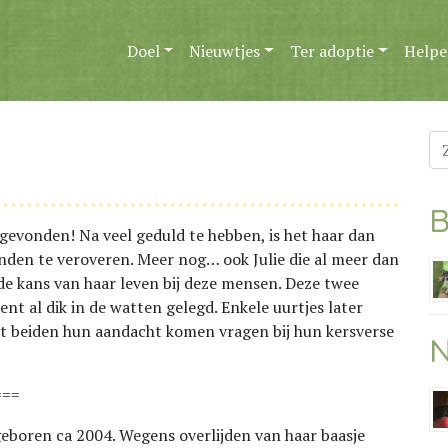
Doel
Nieuwtjes
Ter adoptie
Helpe
Zo
na
B
s gevonden! Na veel geduld te hebben, is het haar dan
enden te veroveren. Meer nog… ook Julie die al meer dan
 de kans van haar leven bij deze mensen. Deze twee
t al dik in de watten gelegd. Enkele uurtjes later
at beiden hun aandacht komen vragen bij hun kersverse
N
===
 geboren ca 2004. Wegens overlijden van haar baasje