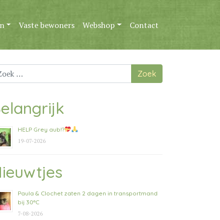
n
Vaste bewoners
Webshop
Contact
ek
ar:
elangrijk
HELP Grey aub!?
19-07-2026
ieuwtjes
Paula & Clochet zaten 2 dagen in transportmand
bij 30°C
7-08-2026